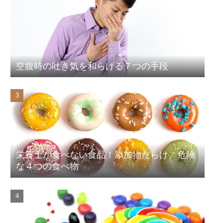
空腹時の吐き気を和らげる７つの手段
栄養士が食べない食品！添加物だらけ、危険
な４つの食べ物