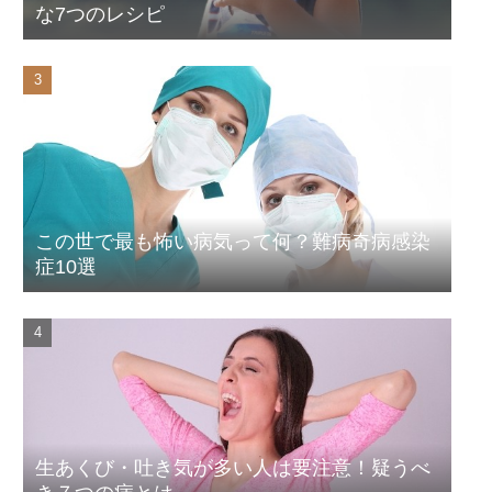
な7つのレシピ
この世で最も怖い病気って何？難病奇病感染
症10選
生あくび・吐き気が多い人は要注意！疑うべ