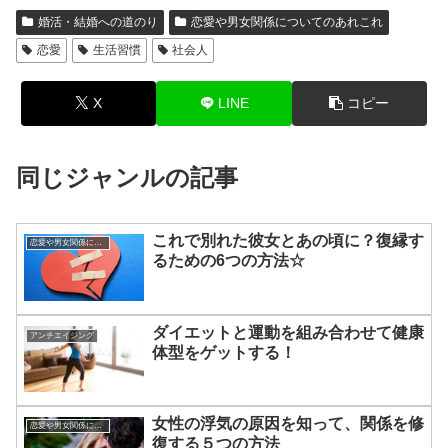
婚活・結婚への道のり
恋愛や男女関係についてのあれこれ
恋愛
生活習慣
社会人
X
LINE
コピー
同じジャンルの記事
これで別れた彼女とあの頃に？復縁す
恋愛や男女関係についてのあれこれ
るための6つの方法☆
ダイエットと運動を組み合わせて健康
アンチエイジング
体型をゲットする！
女性の浮気の原因を知って、関係を修
恋愛や男女関係についてのあれこれ
復する５つの方法