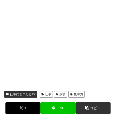
仕事にまつわるetc
仕事
成功
集中力
X
LINE
コピー