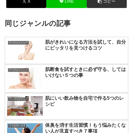
X
LINE
コピー
同じジャンルの記事
肌がきれいになる方法を試して、自分
アンチエイジング
にピッタリを見つけるコツ
肌断食を試すときに必ず守る、しては
アンチエイジング
いけない５つの事
肌にいい飲み物を自宅で作る5つのレ
アンチエイジング
シピ
体臭を消す生活習慣！もう悩みたくな
生活習慣の改善
い人が見直すべき７事項