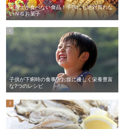
栄養士が食べない食品！子供にも絶対買わな
いＮＧお菓子
子供が下痢時の食事☆お腹に優しく栄養豊富
な7つのレシピ