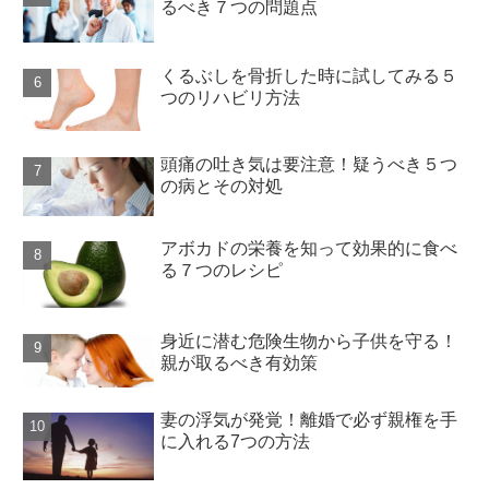
るべき７つの問題点
くるぶしを骨折した時に試してみる５
つのリハビリ方法
頭痛の吐き気は要注意！疑うべき５つ
の病とその対処
アボカドの栄養を知って効果的に食べ
る７つのレシピ
身近に潜む危険生物から子供を守る！
親が取るべき有効策
妻の浮気が発覚！離婚で必ず親権を手
に入れる7つの方法