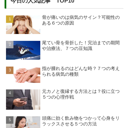
今日の人気記事 TOP10
骨が痛いのは病気のサイン？可能性の
ある６つの原因
尾てい骨を骨折した！完治までの期間
や治療法、７つの豆知識
指が腫れるのはどんな時？７つの考え
られる病気の種類
元カノと復縁する方法とは？役に立つ
５つの心理作戦
頭痛に効く飲み物をつかって心身をリ
ラックスさせる５つの方法