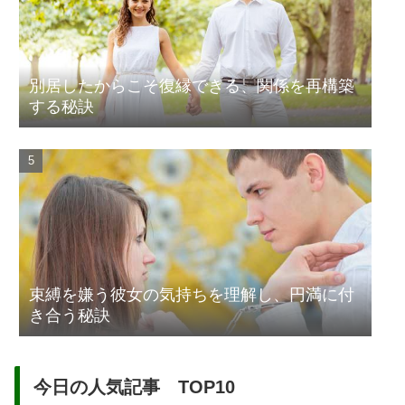
別居したからこそ復縁できる、関係を再構築
する秘訣
束縛を嫌う彼女の気持ちを理解し、円満に付
き合う秘訣
今日の人気記事 TOP10