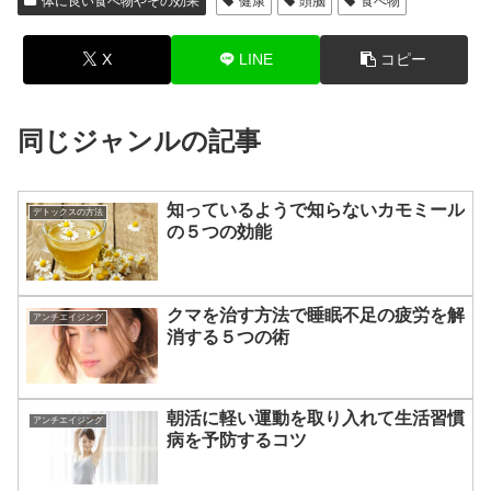
体に良い食べ物やその効果
健康
頭脳
食べ物
X
LINE
コピー
同じジャンルの記事
知っているようで知らないカモミール
デトックスの方法
の５つの効能
クマを治す方法で睡眠不足の疲労を解
アンチエイジング
消する５つの術
朝活に軽い運動を取り入れて生活習慣
アンチエイジング
病を予防するコツ