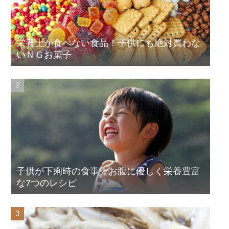
栄養士が食べない食品！子供にも絶対買わな
いＮＧお菓子
子供が下痢時の食事☆お腹に優しく栄養豊富
な7つのレシピ