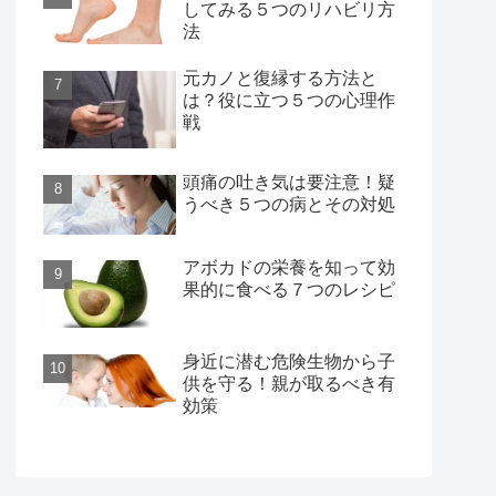
してみる５つのリハビリ方
法
元カノと復縁する方法と
は？役に立つ５つの心理作
戦
頭痛の吐き気は要注意！疑
うべき５つの病とその対処
アボカドの栄養を知って効
果的に食べる７つのレシピ
身近に潜む危険生物から子
供を守る！親が取るべき有
効策