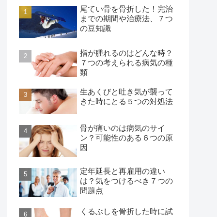
尾てい骨を骨折した！完治
までの期間や治療法、７つ
の豆知識
指が腫れるのはどんな時？
７つの考えられる病気の種
類
生あくびと吐き気が襲って
きた時にとる５つの対処法
骨が痛いのは病気のサイ
ン？可能性のある６つの原
因
定年延長と再雇用の違い
は？気をつけるべき７つの
問題点
くるぶしを骨折した時に試