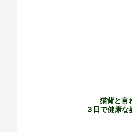
猫背と言
３日で健康な