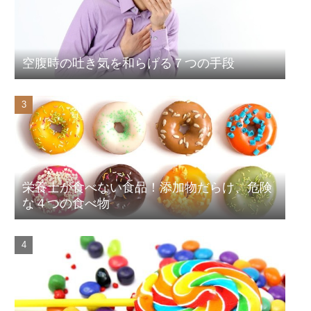
空腹時の吐き気を和らげる７つの手段
栄養士が食べない食品！添加物だらけ、危険
な４つの食べ物