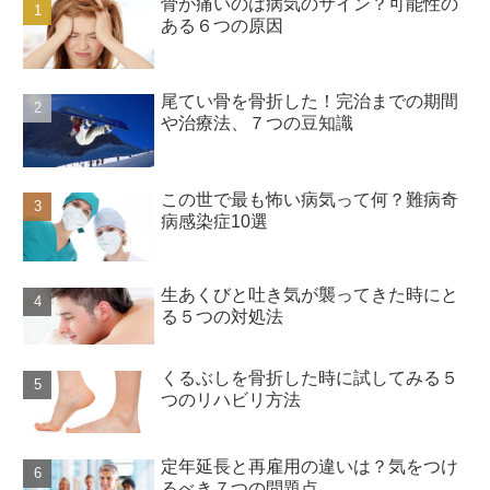
骨が痛いのは病気のサイン？可能性の
ある６つの原因
尾てい骨を骨折した！完治までの期間
や治療法、７つの豆知識
この世で最も怖い病気って何？難病奇
病感染症10選
生あくびと吐き気が襲ってきた時にと
る５つの対処法
くるぶしを骨折した時に試してみる５
つのリハビリ方法
定年延長と再雇用の違いは？気をつけ
るべき７つの問題点