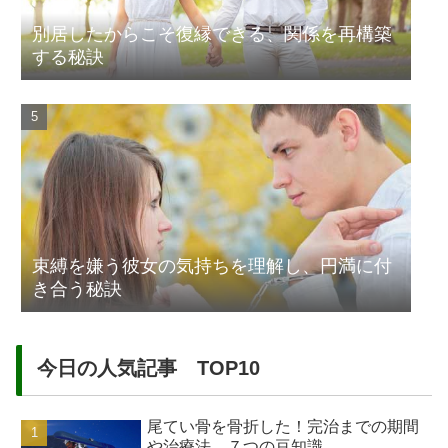
別居したからこそ復縁できる、関係を再構築
する秘訣
束縛を嫌う彼女の気持ちを理解し、円満に付
き合う秘訣
今日の人気記事 TOP10
尾てい骨を骨折した！完治までの期間
や治療法、７つの豆知識