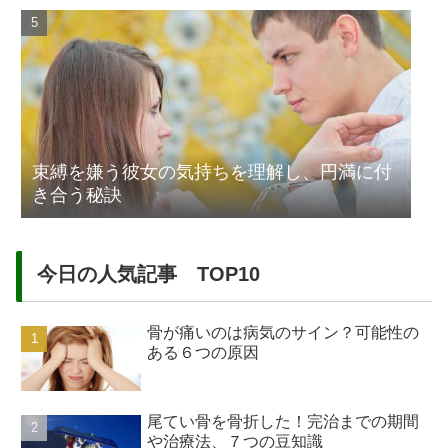
束縛を嫌う彼女の気持ちを理解し、円満に付
き合う秘訣
今日の人気記事 TOP10
骨が痛いのは病気のサイン？可能性の
ある６つの原因
尾てい骨を骨折した！完治までの期間
や治療法、７つの豆知識