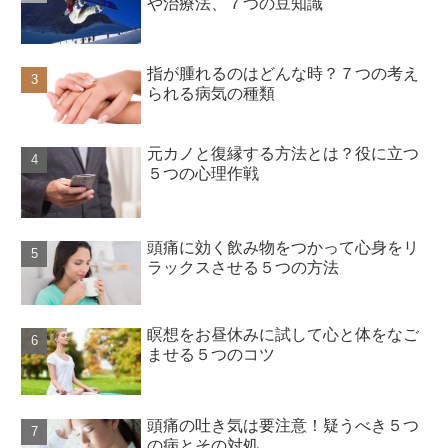
や治療法、７つの豆知識
指が腫れるのはどんな時？７つの考え
られる病気の種類
元カノと復縁する方法とは？役に立つ
５つの心理作戦
頭痛に効く飲み物をつかって心身をリ
ラックスさせる５つの方法
瞑想をお昼休みに試して心と体をなご
ませる５つのコツ
頭痛の吐き気は要注意！疑うべき５つ
の病とその対処