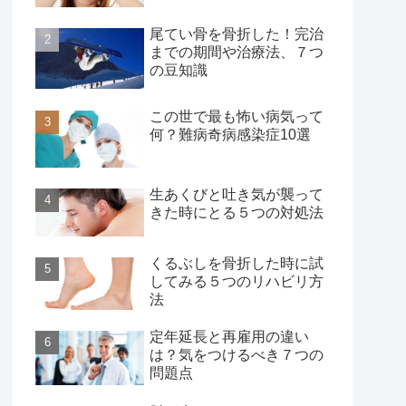
尾てい骨を骨折した！完治
までの期間や治療法、７つ
の豆知識
この世で最も怖い病気って
何？難病奇病感染症10選
生あくびと吐き気が襲って
きた時にとる５つの対処法
くるぶしを骨折した時に試
してみる５つのリハビリ方
法
定年延長と再雇用の違い
は？気をつけるべき７つの
問題点