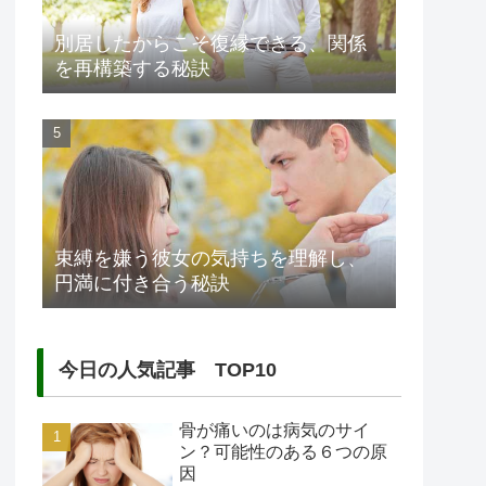
別居したからこそ復縁できる、関係
を再構築する秘訣
束縛を嫌う彼女の気持ちを理解し、
円満に付き合う秘訣
今日の人気記事 TOP10
骨が痛いのは病気のサイ
ン？可能性のある６つの原
因