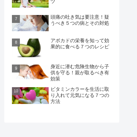
ツ
頭痛の吐き気は要注意！疑
うべき５つの病とその対処
アボカドの栄養を知って効
果的に食べる７つのレシピ
身近に潜む危険生物から子
供を守る！親が取るべき有
効策
ビタミンカラーを生活に取
り入れて元気になる７つの
方法