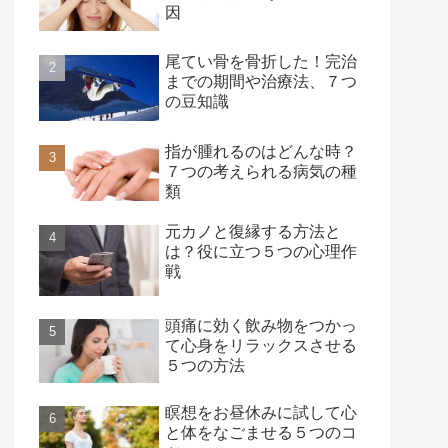
因
尾てい骨を骨折した！完治
までの期間や治療法、７つ
の豆知識
指が腫れるのはどんな時？
７つの考えられる病気の種
類
元カノと復縁する方法と
は？役に立つ５つの心理作
戦
頭痛に効く飲み物をつかっ
て心身をリラックスさせる
５つの方法
瞑想をお昼休みに試して心
と体をなごませる５つのコ