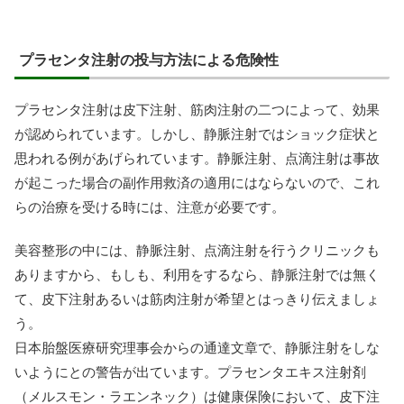
プラセンタ注射の投与方法による危険性
プラセンタ注射は皮下注射、筋肉注射の二つによって、効果
が認められています。しかし、静脈注射ではショック症状と
思われる例があげられています。静脈注射、点滴注射は事故
が起こった場合の副作用救済の適用にはならないので、これ
らの治療を受ける時には、注意が必要です。
美容整形の中には、静脈注射、点滴注射を行うクリニックも
ありますから、もしも、利用をするなら、静脈注射では無く
て、皮下注射あるいは筋肉注射が希望とはっきり伝えましょ
う。
日本胎盤医療研究理事会からの通達文章で、静脈注射をしな
いようにとの警告が出ています。プラセンタエキス注射剤
（メルスモン・ラエンネック）は健康保険において、皮下注