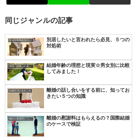
同じジャンルの記事
別居したいと言われたら必見、５つの
別居や単身赴任のアドバイス
対処術
結婚年齢の理想と現実☆男女別に比較
婚活・結婚への道のり
してみました！
離婚の話し合いをする前に、知ってお
結婚生活のあれこれ
きたい５つの知識
離婚の慰謝料はもらえるの？国際結婚
離婚や慰謝料について
のケースで検証