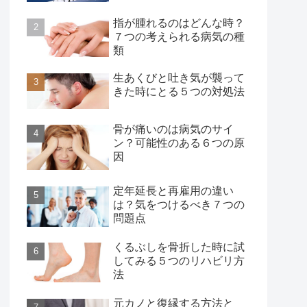
指が腫れるのはどんな時？
７つの考えられる病気の種
類
生あくびと吐き気が襲って
きた時にとる５つの対処法
骨が痛いのは病気のサイ
ン？可能性のある６つの原
因
定年延長と再雇用の違い
は？気をつけるべき７つの
問題点
くるぶしを骨折した時に試
してみる５つのリハビリ方
法
元カノと復縁する方法と