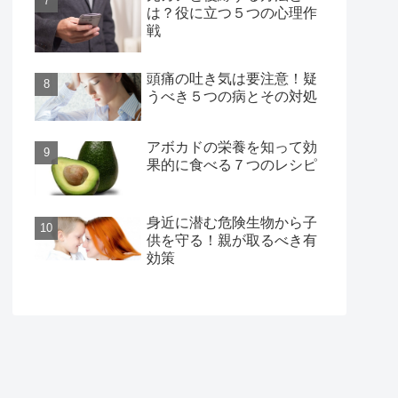
は？役に立つ５つの心理作
戦
頭痛の吐き気は要注意！疑
うべき５つの病とその対処
アボカドの栄養を知って効
果的に食べる７つのレシピ
身近に潜む危険生物から子
供を守る！親が取るべき有
効策