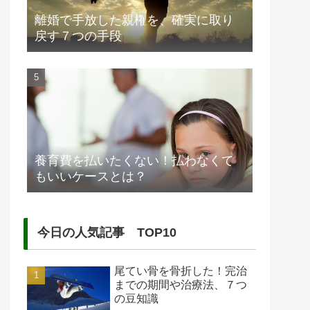
離婚で手放した親権を、確実に取り
戻す７つの手段
養育費を払いたくない！払わなくて
もいいケースとは？
今日の人気記事 TOP10
尾てい骨を骨折した！完治
までの期間や治療法、７つ
の豆知識