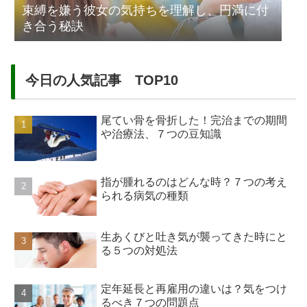
束縛を嫌う彼女の気持ちを理解し、円満に付
き合う秘訣
今日の人気記事 TOP10
尾てい骨を骨折した！完治までの期間
や治療法、７つの豆知識
指が腫れるのはどんな時？７つの考え
られる病気の種類
生あくびと吐き気が襲ってきた時にと
る５つの対処法
定年延長と再雇用の違いは？気をつけ
るべき７つの問題点