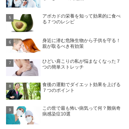
アボカドの栄養を知って効果的に食べ
る７つのレシピ
身近に潜む危険生物から子供を守る！
親が取るべき有効策
ひどい肩こりの私が悩まなくなった７
つの簡単ストレッチ
食後の運動でダイエット効果を上げる
７つのポイント
この世で最も怖い病気って何？難病奇
病感染症10選