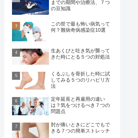
までの期間や治療法、７つ
の豆知識
この世で最も怖い病気って
何？難病奇病感染症10選
生あくびと吐き気が襲って
きた時にとる５つの対処法
くるぶしを骨折した時に試
してみる５つのリハビリ方
法
定年延長と再雇用の違い
は？気をつけるべき７つの
問題点
肘が痛いときにどこでもで
きる７つの簡単ストレッチ