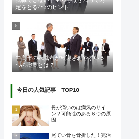
就職できない学生の特徴を知って内
定をとる4つのヒント
中高年の転職者が歓迎されやすい５
つの職業とは？
今日の人気記事 TOP10
骨が痛いのは病気のサイ
ン？可能性のある６つの原
因
尾てい骨を骨折した！完治