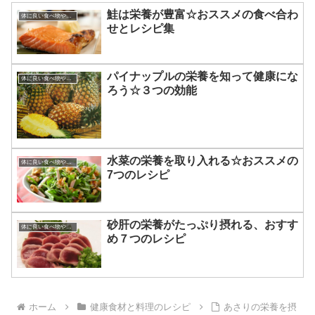
鮭は栄養が豊富☆おススメの食べ合わ
体に良い食べ物やその効果
せとレシピ集
パイナップルの栄養を知って健康にな
体に良い食べ物やその効果
ろう☆３つの効能
水菜の栄養を取り入れる☆おススメの
体に良い食べ物やその効果
7つのレシピ
砂肝の栄養がたっぷり摂れる、おすす
体に良い食べ物やその効果
め７つのレシピ
ホーム
健康食材と料理のレシピ
あさりの栄養を摂