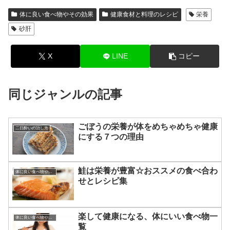
体に良い食べ物やその効果
健康食材と料理のレシピ
栄養
砂肝
X
LINE
コピー
同じジャンルの記事
ごぼうの栄養が体をめちゃめちゃ健康
二日酔いの治し方
にする７つの理由
鮭は栄養が豊富☆おススメの食べ合わ
体に良い食べ物やその効果
せとレシピ集
楽して健康になる、体にいい食べ物一
体に良い食べ物やその効果
覧