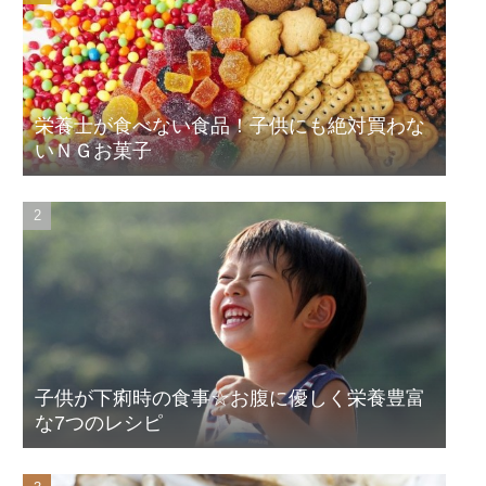
栄養士が食べない食品！子供にも絶対買わな
いＮＧお菓子
子供が下痢時の食事☆お腹に優しく栄養豊富
な7つのレシピ