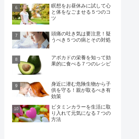
瞑想をお昼休みに試して心
と体をなごませる５つのコ
ツ
頭痛の吐き気は要注意！疑
うべき５つの病とその対処
アボカドの栄養を知って効
果的に食べる７つのレシピ
身近に潜む危険生物から子
供を守る！親が取るべき有
効策
ビタミンカラーを生活に取
り入れて元気になる７つの
方法