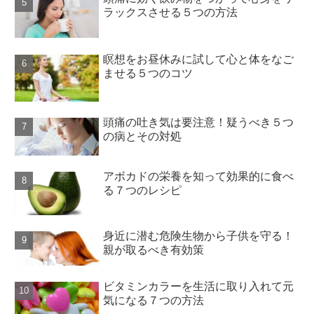
ラックスさせる５つの方法
瞑想をお昼休みに試して心と体をなご
ませる５つのコツ
頭痛の吐き気は要注意！疑うべき５つ
の病とその対処
アボカドの栄養を知って効果的に食べ
る７つのレシピ
身近に潜む危険生物から子供を守る！
親が取るべき有効策
ビタミンカラーを生活に取り入れて元
気になる７つの方法