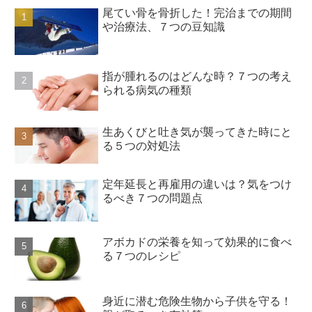
尾てい骨を骨折した！完治までの期間
や治療法、７つの豆知識
指が腫れるのはどんな時？７つの考え
られる病気の種類
生あくびと吐き気が襲ってきた時にと
る５つの対処法
定年延長と再雇用の違いは？気をつけ
るべき７つの問題点
アボカドの栄養を知って効果的に食べ
る７つのレシピ
身近に潜む危険生物から子供を守る！