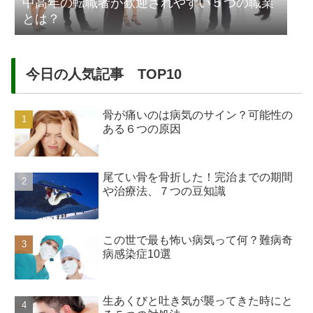
中高年の転職者が歓迎されやすい５つの職業
とは？
今日の人気記事 TOP10
骨が痛いのは病気のサイン？可能性の
ある６つの原因
尾てい骨を骨折した！完治までの期間
や治療法、７つの豆知識
この世で最も怖い病気って何？難病奇
病感染症10選
生あくびと吐き気が襲ってきた時にと