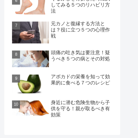
してみる５つのリハビリ方
法
元カノと復縁する方法と
は？役に立つ５つの心理作
戦
頭痛の吐き気は要注意！疑
うべき５つの病とその対処
アボカドの栄養を知って効
果的に食べる７つのレシピ
身近に潜む危険生物から子
供を守る！親が取るべき有
効策