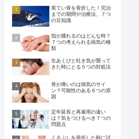
尾てい骨を骨折した！完治
までの期間や治療法、７つ
の豆知識
指が腫れるのはどんな時？
７つの考えられる病気の種
類
生あくびと吐き気が襲って
きた時にとる５つの対処法
骨が痛いのは病気のサイ
ン？可能性のある６つの原
因
定年延長と再雇用の違い
は？気をつけるべき７つの
問題点
くるぶしを骨折した時に試