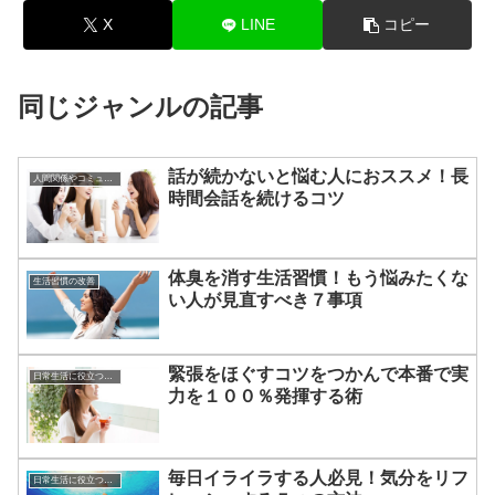
X
LINE
コピー
同じジャンルの記事
話が続かないと悩む人におススメ！長
人間関係やコミュニケーションの術
時間会話を続けるコツ
体臭を消す生活習慣！もう悩みたくな
生活習慣の改善
い人が見直すべき７事項
緊張をほぐすコツをつかんで本番で実
日常生活に役立つあれこれ
力を１００％発揮する術
毎日イライラする人必見！気分をリフ
日常生活に役立つあれこれ