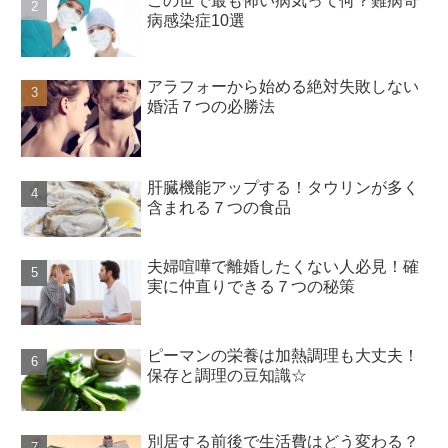
この世で最も怖い病気って何？難病奇
病感染症10選
アラフォーから始める絶対失敗しない
婚活７つの必勝法
肝臓機能アップする！タウリンが多く
含まれる７つの食品
夫婦喧嘩で離婚したくない人必見！確
実に仲直りできる７つの秘策
ピーマンの栄養は加熱調理も大丈夫！
保存と調理の豆知識☆
別居する前後で生活費はどう変わる？