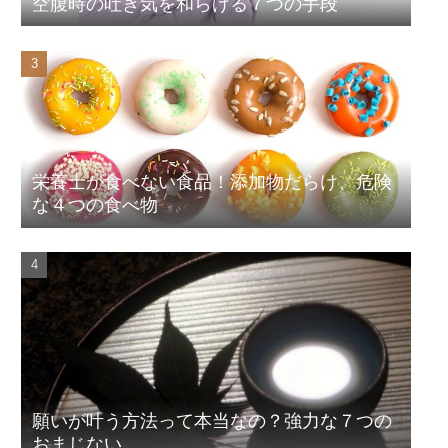
空腹時の吐き気を和らげる７つの手段
栄養士が食べない食品！添加物だらけ、危険
な４つの食べ物
願いが叶う方法って本当なの？強力な７つの
おまじない