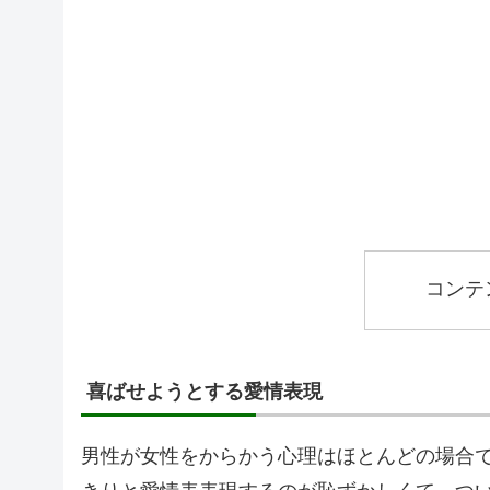
コンテ
喜ばせようとする愛情表現
男性が女性をからかう心理はほとんどの場合