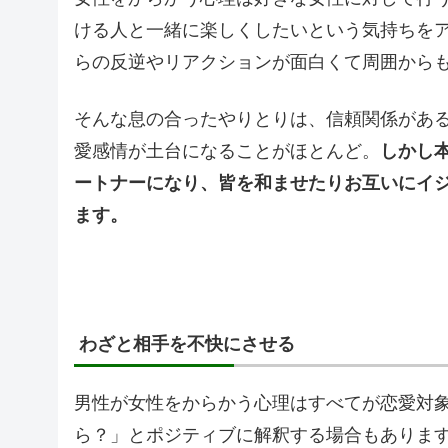
ける人と一緒に楽しくしたいという気持ちを
らの反逆やリアクションが面白くて周囲から
そんな息の合ったやりとりは、信頼関係があ
愛感情が土台になることがほとんど。
しかし
ートナーになり、皆を和ませたりお互いにイ
ます。
わざと相手を不快にさせる
男性が女性をからかう心理はすべてが恋愛対
ら？」とポジティブに解釈する場合もありま