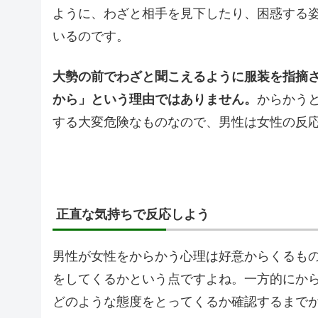
ように、わざと相手を見下したり、困惑する
いるのです。
大勢の前でわざと聞こえるように服装を指摘
から」という理由ではありません。
からかう
する大変危険なものなので、男性は女性の反
正直な気持ちで反応しよう
男性が女性をからかう心理は好意からくるも
をしてくるかという点ですよね。一方的にか
どのような態度をとってくるか確認するまで