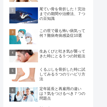
尾てい骨を骨折した！完治
までの期間や治療法、７つ
の豆知識
この世で最も怖い病気って
何？難病奇病感染症10選
生あくびと吐き気が襲って
きた時にとる５つの対処法
くるぶしを骨折した時に試
してみる５つのリハビリ方
法
定年延長と再雇用の違い
は？気をつけるべき７つの
問題点