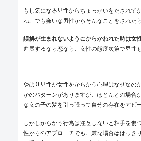
もし気になる男性からちょっかいをだされて
ね。でも嫌いな男性からそんなことをされた
誤解が生まれないようにからかわれた時は女
進展するなら恋なら、女性の態度次第で男性
やはり男性が女性をからかう心理はなぜなの
かのパターンがありますが、ほとんどの場合
な女の子の髪を引っ張って自分の存在をアピ
しかしからかう行為は注意しないと相手を傷
性からのアプローチでも、嫌な場合ははっき