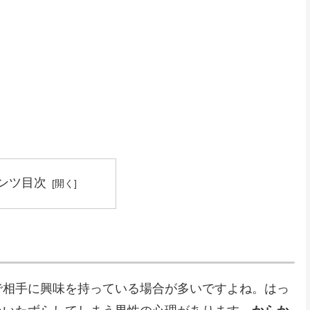
ンツ目次
で相手に興味を持っている場合が多いですよね。はっ