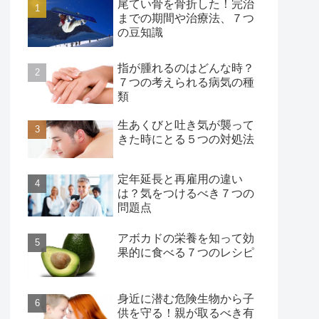
尾てい骨を骨折した！完治
までの期間や治療法、７つ
の豆知識
指が腫れるのはどんな時？
７つの考えられる病気の種
類
生あくびと吐き気が襲って
きた時にとる５つの対処法
定年延長と再雇用の違い
は？気をつけるべき７つの
問題点
アボカドの栄養を知って効
果的に食べる７つのレシピ
身近に潜む危険生物から子
供を守る！親が取るべき有