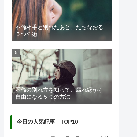
不倫相手と別れたあと、たちなおる
５つの術
不倫の別れ方を知って、腐れ縁から
自由になる５つの方法
今日の人気記事 TOP10