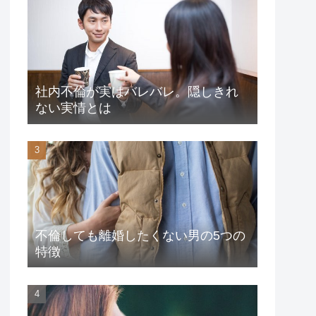
社内不倫が実はバレバレ。隠しきれ
ない実情とは
不倫しても離婚したくない男の5つの
特徴