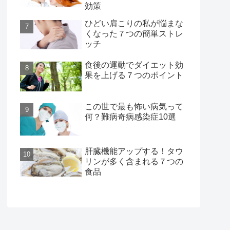
効策
ひどい肩こりの私が悩まな
くなった７つの簡単ストレ
ッチ
食後の運動でダイエット効
果を上げる７つのポイント
この世で最も怖い病気って
何？難病奇病感染症10選
肝臓機能アップする！タウ
リンが多く含まれる７つの
食品