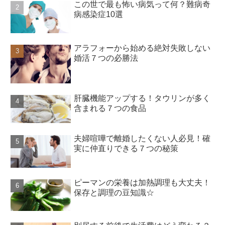
この世で最も怖い病気って何？難病奇
病感染症10選
アラフォーから始める絶対失敗しない
婚活７つの必勝法
肝臓機能アップする！タウリンが多く
含まれる７つの食品
夫婦喧嘩で離婚したくない人必見！確
実に仲直りできる７つの秘策
ピーマンの栄養は加熱調理も大丈夫！
保存と調理の豆知識☆