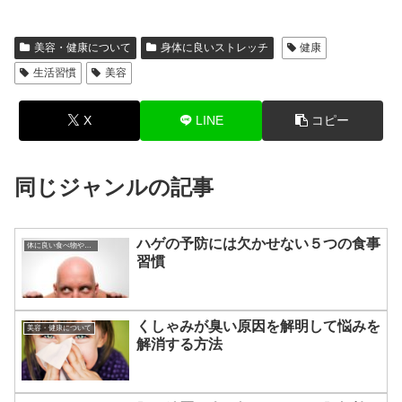
美容・健康について
身体に良いストレッチ
健康
生活習慣
美容
X
LINE
コピー
同じジャンルの記事
ハゲの予防には欠かせない５つの食事
体に良い食べ物やその効果
習慣
くしゃみが臭い原因を解明して悩みを
美容・健康について
解消する方法