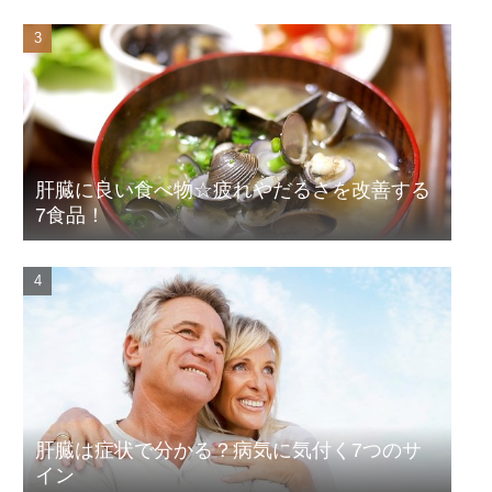
肝臓に良い食べ物☆疲れやだるさを改善する
7食品！
肝臓は症状で分かる？病気に気付く7つのサ
イン