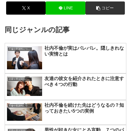
X
LINE
コピー
同じジャンルの記事
社内不倫が実はバレバレ。隠しきれな
不倫や慰謝料について
い実情とは
友達の彼女を紹介されたときに注意す
恋愛や男女関係についてのあれこれ
べき４つの行動
社内不倫を続けた先はどうなるの？知
不倫や慰謝料について
っておきたい5つの実例
男性が好きな女にとる言動、７つのパ
恋愛や男女関係についてのあれこれ