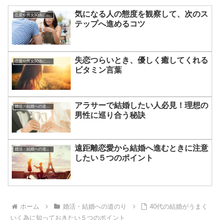
気になる人の態度を観察して、次のス
恋愛や男女関係についてのあれこれ
テップへ進めるコツ
失恋つらいとき、優しく癒してくれる
恋愛や男女関係についてのあれこれ
ビタミン言葉
アラサーで結婚したい人必見！理想の
婚活・結婚への道のり
男性に巡り合う秘訣
遠距離恋愛から結婚へ進むときに注意
婚活・結婚への道のり
したい５つのポイント
ホーム
婚活・結婚への道のり
40代の結婚がうまく
いく為に知っておきたい５つのポイント