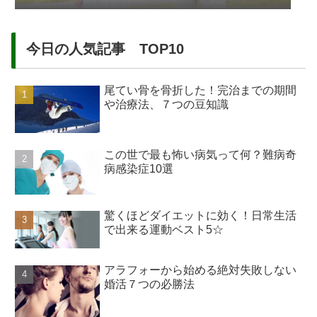
今日の人気記事 TOP10
尾てい骨を骨折した！完治までの期間
や治療法、７つの豆知識
この世で最も怖い病気って何？難病奇
病感染症10選
驚くほどダイエットに効く！日常生活
で出来る運動ベスト5☆
アラフォーから始める絶対失敗しない
婚活７つの必勝法