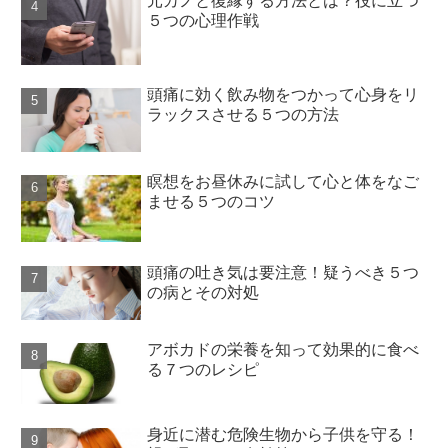
元カノと復縁する方法とは？役に立つ
５つの心理作戦
頭痛に効く飲み物をつかって心身をリ
ラックスさせる５つの方法
瞑想をお昼休みに試して心と体をなご
ませる５つのコツ
頭痛の吐き気は要注意！疑うべき５つ
の病とその対処
アボカドの栄養を知って効果的に食べ
る７つのレシピ
身近に潜む危険生物から子供を守る！