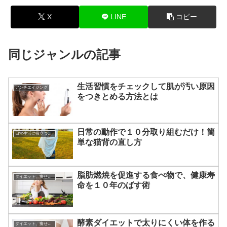
X
LINE
コピー
同じジャンルの記事
生活習慣をチェックして肌が汚い原因
アンチエイジング
をつきとめる方法とは
日常の動作で１０分取り組むだけ！簡
日常生活に役立つあれこれ
単な猫背の直し方
脂肪燃焼を促進する食べ物で、健康寿
ダイエット、痩せる方法
命を１０年のばす術
酵素ダイエットで太りにくい体を作る
ダイエット、痩せる方法