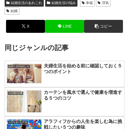
結婚生活のあれこれ
結婚生活の悩み
幸福
浮気
結婚
X
LINE
コピー
同じジャンルの記事
夫婦生活を始める前に確認しておく５
結婚生活のあれこれ
つのポイント
カーテンを風水で選んで健康を増進す
その他の記事
る５つのコツ
アラフィフからの人生を楽しむ為に挑
人生を楽しむ方法
戦したい５つの趣味