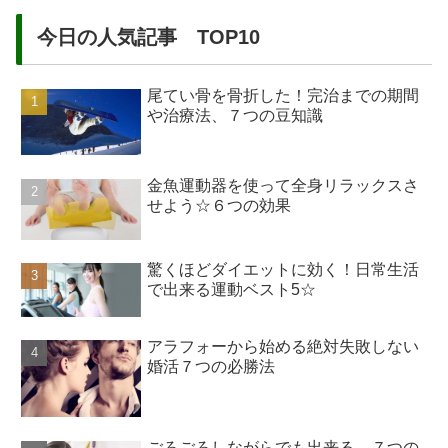
今日の人気記事 TOP10
尾てい骨を骨折した！完治までの期間
や治療法、７つの豆知識
金魚運動器を使って全身リラックスさ
せよう☆６つの効果
驚くほどダイエットに効く！日常生活
で出来る運動ベスト5☆
アラフォーから始める絶対失敗しない
婚活７つの必勝法
ごろごろしながらでも出来る、７つの