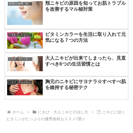
頬ニキビの原因を知ってお肌トラブル
肌荒れの改善・美肌になる方法
を改善するマル秘対策
ビタミンカラーを生活に取り入れて元
日常生活に役立つあれこれ
気になる７つの方法
大人ニキビが出来てしまったら、見直
にきび・大人ニキビの治し方
すべき6つの生活習慣とは
胸元のニキビにサヨナラ☆すべすべ肌
にきび・大人ニキビの治し方
を維持する秘密テク
ホーム
にきび・大人ニキビの治し方
ニキビに効く
ビタミンがたっぷりの優秀食材おススメ7選☆