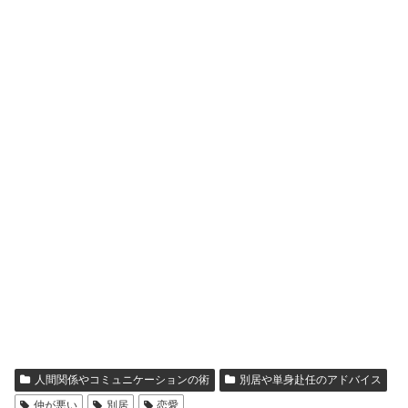
人間関係やコミュニケーションの術
別居や単身赴任のアドバイス
仲が悪い
別居
恋愛