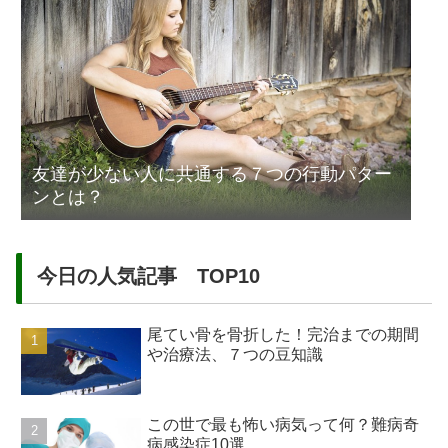
友達が少ない人に共通する７つの行動パター
ンとは？
今日の人気記事 TOP10
尾てい骨を骨折した！完治までの期間
や治療法、７つの豆知識
この世で最も怖い病気って何？難病奇
病感染症10選