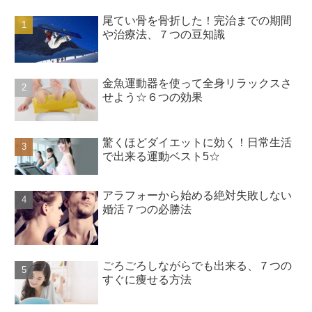
尾てい骨を骨折した！完治までの期間
や治療法、７つの豆知識
金魚運動器を使って全身リラックスさ
せよう☆６つの効果
驚くほどダイエットに効く！日常生活
で出来る運動ベスト5☆
アラフォーから始める絶対失敗しない
婚活７つの必勝法
ごろごろしながらでも出来る、７つの
すぐに痩せる方法