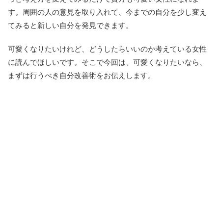
す。周囲の人の意見を取り入れて、今までの自分を少し変え
てみると新しい自分を発見できます。
可愛くなりたいけれど、どうしたらいいのか考えている女性
に読んでほしいです。そこで今回は、可愛くなりたいなら、
まずは行うべき自分改善術をお伝えします。