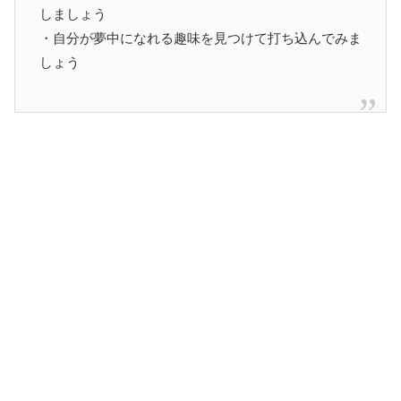
しましょう
・自分が夢中になれる趣味を見つけて打ち込んでみま
しょう