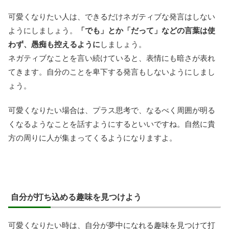
可愛くなりたい人は、できるだけネガティブな発言はしない
ようにしましょう。
「でも」とか「だって」などの言葉は使
わず、愚痴も控えるように
しましょう。
ネガティブなことを言い続けていると、表情にも暗さが表れ
てきます。自分のことを卑下する発言もしないようにしまし
ょう。
可愛くなりたい場合は、プラス思考で、なるべく周囲が明る
くなるようなことを話すようにするといいですね。自然に貴
方の周りに人が集まってくるようになりますよ。
自分が打ち込める趣味を見つけよう
可愛くなりたい時は、自分が夢中になれる趣味を見つけて打