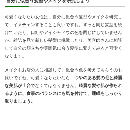
自分に似合う髪型やメイクを研究しよう
可愛くなりたい女性は、自分に似合う髪型やメイクを研究し
て、イメチェンすることも良いですね。ずっと同じ髪型を続
けていたり、口紅やアイシャドウの色を同じにしていません
か。雑誌を見て新しい髪型に挑戦したり、美容師さんに相談
して自分の顔立ちや雰囲気に合う髪型に変えてみると可愛く
なります。
メイクもお店の人に相談して、似合う色を考えてもらうのも
良いですね。可愛くなりたいなら、
つやのある髪の毛と綺麗
な美肌が土台
でなくてはなりません。
綺麗な髪や肌が作られ
るように、食事のバランスにも気を付けて、睡眠もしっかり
取りましょう。