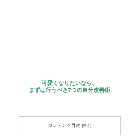
可愛くなりたいなら、
まずは行うべき7つの自分改善術
コンテンツ目次