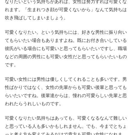
なりたいという気持ちがあれば、女性は努力すれば可愛くな
れます。「生まれつき顔が可愛くないから」なんて気持ちは
吹き飛ばしてしまいましょう。
可愛くなりたい。という気持ちには、好きな男性に振り向い
てもらいたい場合もありますよね。既にお付き合いしている
彼氏がいる場合にも可愛いと思ってもらいたいですし、職場
などの周囲の男性にも可愛い女性だと思ってもらいたいもの
です。
可愛い女性には男性は優しくしてくれることも多いです。男
性ばかりではなく、女性の先輩からも可愛い後輩と思っても
らいたいですね。後輩達からは、憧れの可愛らしい先輩と思
われたらうれしいものです。
可愛くなりたい気持ちはあっても、可愛くなるなんて難しい
と思っている人も多いかもしれません。でも、今までとちょ
っと考え方を変えてみるだけで貴方も可愛い女性になれま