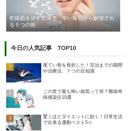
乾燥肌を治す方法で、辛い毎日から解放され
る５つの術
今日の人気記事 TOP10
尾てい骨を骨折した！完治までの期間
や治療法、７つの豆知識
この世で最も怖い病気って何？難病奇
病感染症10選
驚くほどダイエットに効く！日常生活
で出来る運動ベスト5☆