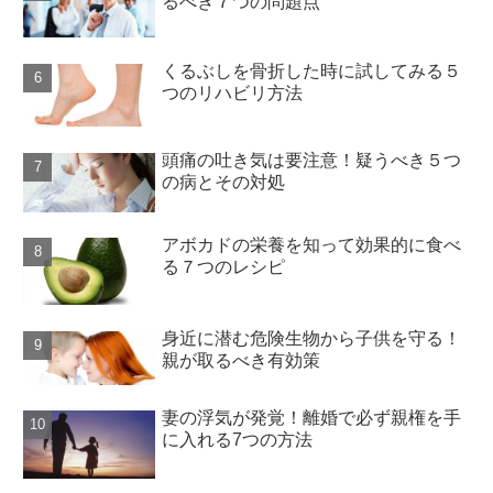
るべき７つの問題点
くるぶしを骨折した時に試してみる５
つのリハビリ方法
頭痛の吐き気は要注意！疑うべき５つ
の病とその対処
アボカドの栄養を知って効果的に食べ
る７つのレシピ
身近に潜む危険生物から子供を守る！
親が取るべき有効策
妻の浮気が発覚！離婚で必ず親権を手
に入れる7つの方法