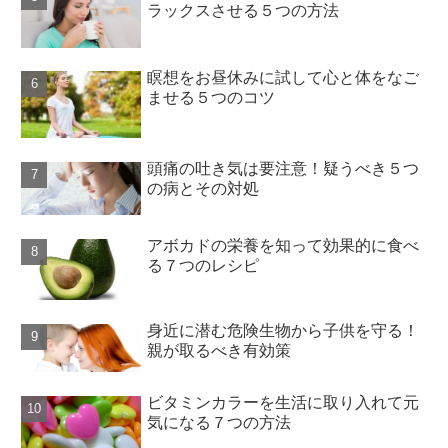
ラックスさせる５つの方法
瞑想をお昼休みに試して心と体をなご
ませる５つのコツ
頭痛の吐き気は要注意！疑うべき５つ
の病とその対処
アボカドの栄養を知って効果的に食べ
る７つのレシピ
身近に潜む危険生物から子供を守る！
親が取るべき有効策
ビタミンカラーを生活に取り入れて元
気になる７つの方法