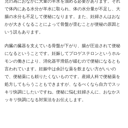
児の為におなかに大量の羊水を溜める必要があります。それ
で体内にある水分が羊水に取られ、体の水分量が不足し、大
腸の水分も不足して便秘になります。また、妊婦さんはおな
かが大きくなることによって骨盤が歪むことが便秘の原因と
いう説もあります。
内臓の臓器を支えている骨盤が下がり、腸が圧迫されて便秘
になるということです。妊娠してプロゲステロンというホル
モンの働きにより、消化器平滑筋が緩むので便秘になるとも
言われています。妊娠中は余計な薬を飲まない方がいいの
で、便秘薬にも頼りたくないものです。産婦人科で便秘薬を
処方してもらうこともできますが、なるべくなら自力でスッ
キリ快調にしたいですね。便秘に悩む妊婦さんに、おなかス
ッキリ快調になる対策法をお伝えします。