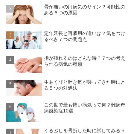
骨が痛いのは病気のサイン？可能性の
ある６つの原因
定年延長と再雇用の違いは？気をつけ
るべき７つの問題点
指が腫れるのはどんな時？７つの考え
られる病気の種類
生あくびと吐き気が襲ってきた時にと
る５つの対処法
この世で最も怖い病気って何？難病奇
病感染症10選
くるぶしを骨折した時に試してみる５