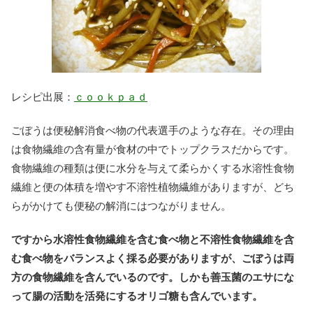
レシピ出展：
ｃｏｏｋｐａｄ
ごぼうは便秘解消食べ物の代表選手のような存在。その理由
は食物繊維の含有量が食材の中でトップクラスだからです。
食物繊維の種類は便に水分を与えて柔らかくする水溶性食物
繊維と便の体積を増やす不溶性植物繊維がありますが、どち
らがかけても便秘の解消にはつながりません。
ですから水溶性食物繊維を含む食べ物と不溶性食物繊維を含
む食べ物をバランスよく採る必要がありますが、ごぼうは両
方の食物繊維を含んでいるのです。しかも善玉菌のエサにな
って腸の活動を活発にするオリゴ糖も含んでいます。