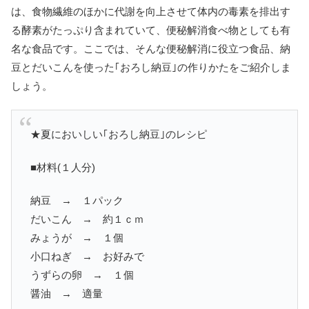
は、食物繊維のほかに代謝を向上させて体内の毒素を排出す
る酵素がたっぷり含まれていて、便秘解消食べ物としても有
名な食品です。ここでは、そんな便秘解消に役立つ食品、納
豆とだいこんを使った｢おろし納豆｣の作りかたをご紹介しま
しょう。
★夏においしい｢おろし納豆｣のレシピ
■材料(１人分)
納豆 → １パック
だいこん → 約１ｃｍ
みょうが → １個
小口ねぎ → お好みで
うずらの卵 → １個
醤油 → 適量