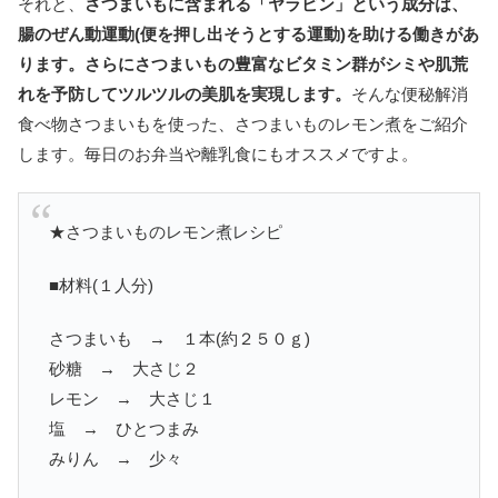
それと、
さつまいもに含まれる「ヤラビン」という成分は、
腸のぜん動運動(便を押し出そうとする運動)を助ける働きがあ
ります。さらにさつまいもの豊富なビタミン群がシミや肌荒
れを予防してツルツルの美肌を実現します。
そんな便秘解消
食べ物さつまいもを使った、さつまいものレモン煮をご紹介
します。毎日のお弁当や離乳食にもオススメですよ。
★さつまいものレモン煮レシピ
■材料(１人分)
さつまいも → １本(約２５０ｇ)
砂糖 → 大さじ２
レモン → 大さじ１
塩 → ひとつまみ
みりん → 少々