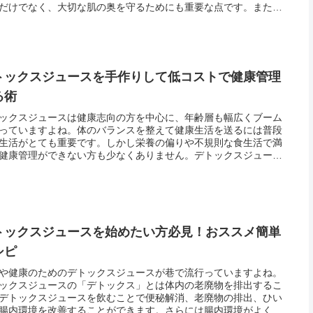
だけでなく、大切な肌の奥を守るためにも重要な点です。また肌
のバランスが悪くなった時に色々なサインが出る部分。肌を綺麗
たいの...
トックスジュースを手作りして低コストで健康管理
る術
ックスジュースは健康志向の方を中心に、年齢層も幅広くブーム
っていますよね。体のバランスを整えて健康生活を送るには普段
生活がとても重要です。しかし栄養の偏りや不規則な食生活で満
健康管理ができない方も少なくありません。デトックスジュース
むだけの簡単栄養補給。近年ではスムージーショップなども多く
されて...
トックスジュースを始めたい方必見！おススメ簡単
シピ
や健康のためのデトックスジュースが巷で流行っていますよね。
ックスジュースの「デトックス」とは体内の老廃物を排出するこ
デトックスジュースを飲むことで便秘解消、老廃物の排出、ひい
腸内環境を改善することができます。さらには腸内環境がよくな