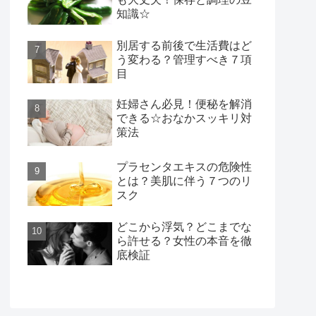
知識☆
別居する前後で生活費はど
う変わる？管理すべき７項
目
妊婦さん必見！便秘を解消
できる☆おなかスッキリ対
策法
プラセンタエキスの危険性
とは？美肌に伴う７つのリ
スク
どこから浮気？どこまでな
ら許せる？女性の本音を徹
底検証