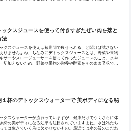
とで、ニキビや肌のくすみがなくなり美肌も手に入る！デトック
ュース...
トックスジュースを使って付きすぎたぜい肉を落と
方法
ックスジュースを使えば短期間で痩せられる、と聞けば試さない
ありませんよね。ちなみにデトックスジュースとは、野菜や果物
キサーやスロージューサーを使って作ったジュースのこと。水や
一切加えないため、野菜や果物の栄養や酵素をそのまま吸収でき
いう利点があります。しかも、１回の食事をデトックスジュース
き換え...
朝１杯のデトックスウォーターで 美ボディになる秘
ックスウォーターが流行っていますが、健康だけでなくさらに体
き締め美ボディになる効果も注目されていますよね。水は私たち
っては生きていく為に欠かせないもの。最近では水の質のこだわ