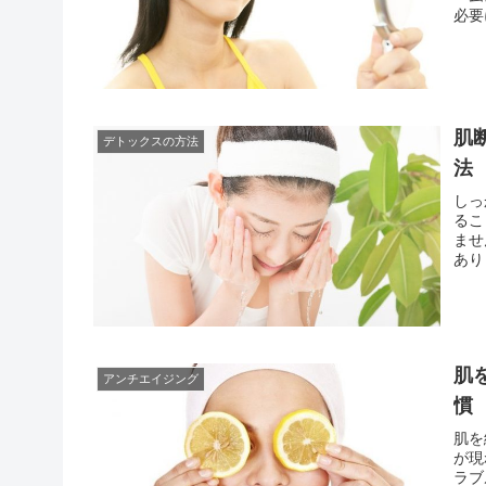
必要
をす
が、
肌
デトックスの方法
法
しっ
るこ
ませ
あり
はた
側か
肌
アンチエイジング
慣
肌を
が現
ラブ