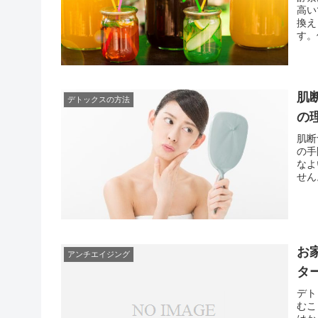
高い
換え
す。
にも
する
肌
デトックスの方法
の
肌断
の手
なよ
せん
した
また
お
アンチエイジング
タ
デト
むこ