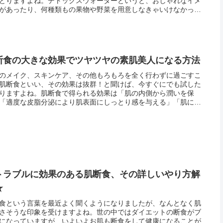
どりますよね。デトックスウォーターというと、おしゃれなイメ
があったり、何種類もの果物や野菜を用意しなきゃいけなかった
さらにその組み合わせにもセンスが試されそうで、なんとなく敷
高いな...
断食の大きな効果でツヤツヤの素肌美人になる方法
のメイク、スキンケア、その他もろもろを全く行わずに過ごすこ
肌断食といい、その効果は抜群！と聞けば、今すぐにでも試した
りますよね。肌断食で得られる効果は「肌の内側から潤いを保
「適度な皮脂分泌により肌表面にしっとり感を与える」「肌にハ
与え、キメを整える」などなど、あなた自身の持つ自然治癒力を
限に活か...
トラブルに効果のある肌断食、その詳しいやり方解
★
食という言葉を最近よく聞くようになりましたが、なんとなく肌
さそうな印象を受けますよね。世の中ではダイエットの断食がブ
になっていますが、いよいよお肌も断食をして健康になることが