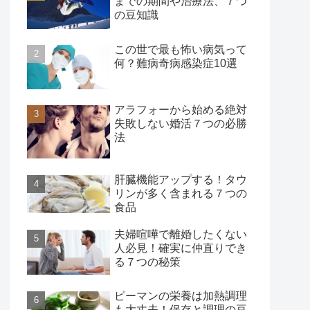
までの期間や治療法、７つ
の豆知識
この世で最も怖い病気って
何？難病奇病感染症10選
アラフォーから始める絶対
失敗しない婚活７つの必勝
法
肝臓機能アップする！タウ
リンが多く含まれる７つの
食品
夫婦喧嘩で離婚したくない
人必見！確実に仲直りでき
る７つの秘策
ピーマンの栄養は加熱調理
も大丈夫！保存と調理の豆