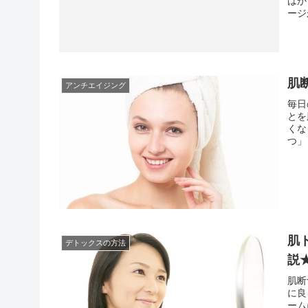
はか
ージ
り、
居が
肌
アンチエイジング
毎日
とを
くな
つ」
リを
最大
肌
デトックスの方法
説
肌断
に良
ーム