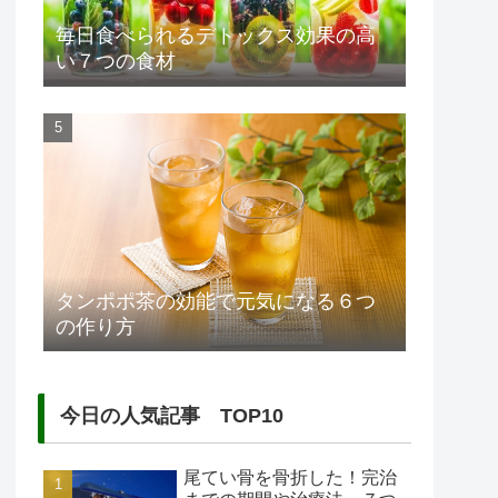
毎日食べられるデトックス効果の高
い７つの食材
タンポポ茶の効能で元気になる６つ
の作り方
今日の人気記事 TOP10
尾てい骨を骨折した！完治