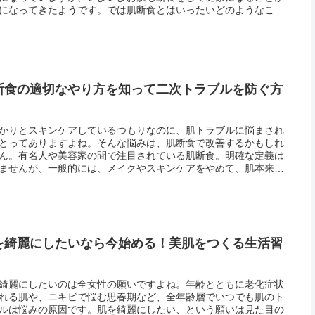
になってきたようです。では肌断食とはいったいどのようなこと
るのでしょうか。一般的な断食は何日間か食事をしないものです
肌断食...
断食の適切なやり方を知って二次トラブルを防ぐ方
かりとスキンケアしているつもりなのに、肌トラブルに悩まされ
とってありますよね。そんな悩みは、肌断食で改善するかもしれ
ん。有名人や美容家の間で注目されている肌断食。明確な定義は
ませんが、一般的には、メイクやスキンケアをやめて、肌本来の
らきを回復させることを言います。一定期間何も食べずに体を内
らキレ...
を綺麗にしたいなら今始める！美肌をつくる生活習
綺麗にしたいのは全女性の願いですよね。年齢とともに老化症状
れる肌や、ニキビで悩む思春期など、全年齢層でいつでも肌のト
ルは悩みの原因です。肌を綺麗にしたい、という願いは見た目の