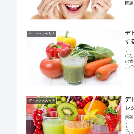
問題
は体
にし
デ
デトックスの方法
す
デト
にな
の食
足に
は飲
展開
デ
デトックスの方法
レ
美容
デト
と、
ては