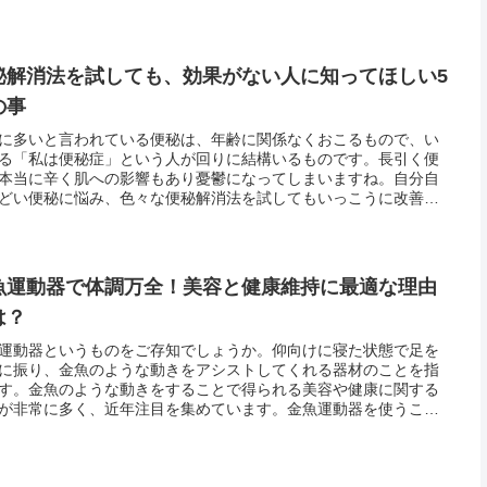
秘解消法を試しても、効果がない人に知ってほしい5
の事
に多いと言われている便秘は、年齢に関係なくおこるもので、い
る「私は便秘症」という人が回りに結構いるものです。長引く便
本当に辛く肌への影響もあり憂鬱になってしまいますね。自分自
どい便秘に悩み、色々な便秘解消法を試してもいっこうに改善さ
、途方にくれてしまっている人もいるでしょう。しかし、便秘解
を試し...
魚運動器で体調万全！美容と健康維持に最適な理由
は？
運動器というものをご存知でしょうか。仰向けに寝た状態で足を
に振り、金魚のような動きをアシストしてくれる器材のことを指
す。金魚のような動きをすることで得られる美容や健康に関する
が非常に多く、近年注目を集めています。金魚運動器を使うこと
に大きな負荷をかけることなく簡単にリラックスした状態で行え
で、誰...