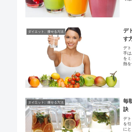
るこ
スジ
デ
ダイエット、痩せる方法
す
デト
手は
をミ
熱を
ると
に置
毎
ダイエット、痩せる方法
訣
デト
を引
にと