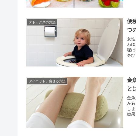
便
デトックスの方法
つ
女性
わゆ
秘は
身ひ
れず
消法
金
ダイエット、痩せる方法
と
金魚
左右
しま
効果
で体
るの