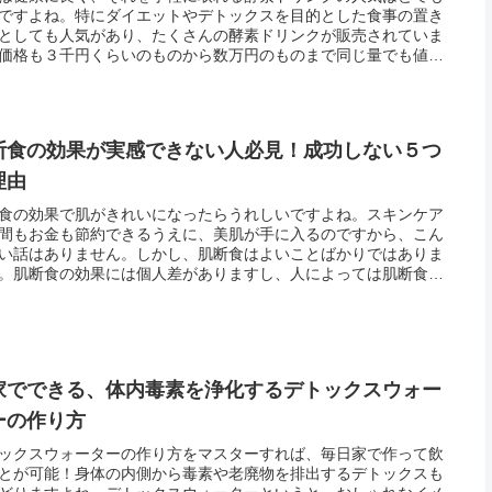
ですよね。特にダイエットやデトックスを目的とした食事の置き
としても人気があり、たくさんの酵素ドリンクが販売されていま
価格も３千円くらいのものから数万円のものまで同じ量でも値段
のすごく差があり、どんなに体に良くてもチャレンジしたり継続
のは無...
断食の効果が実感できない人必見！成功しない５つ
理由
食の効果で肌がきれいになったらうれしいですよね。スキンケア
間もお金も節約できるうえに、美肌が手に入るのですから、こん
い話はありません。しかし、肌断食はよいことばかりではありま
。肌断食の効果には個人差がありますし、人によっては肌断食を
ことによって肌トラブルが起こったり悪化することもあります。
、肌断...
家でできる、体内毒素を浄化するデトックスウォー
ーの作り方
ックスウォーターの作り方をマスターすれば、毎日家で作って飲
とが可能！身体の内側から毒素や老廃物を排出するデトックスも