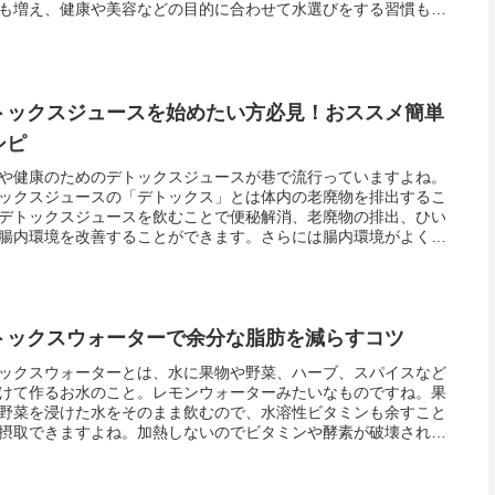
も増え、健康や美容などの目的に合わせて水選びをする習慣も
に広がっています。デトックスウォーターは、体内の老廃物をだ
からすっ...
トックスジュースを始めたい方必見！おススメ簡単
シピ
や健康のためのデトックスジュースが巷で流行っていますよね。
ックスジュースの「デトックス」とは体内の老廃物を排出するこ
デトックスジュースを飲むことで便秘解消、老廃物の排出、ひい
腸内環境を改善することができます。さらには腸内環境がよくな
とで、ニキビや肌のくすみがなくなり美肌も手に入る！デトック
ュース...
トックスウォーターで余分な脂肪を減らすコツ
ックスウォーターとは、水に果物や野菜、ハーブ、スパイスなど
けて作るお水のこと。レモンウォーターみたいなものですね。果
野菜を浸けた水をそのまま飲むので、水溶性ビタミンも余すこと
摂取できますよね。加熱しないのでビタミンや酵素が破壊される
もありません。さらに、デトックスウォーターは栄養面がすばら
だけで...