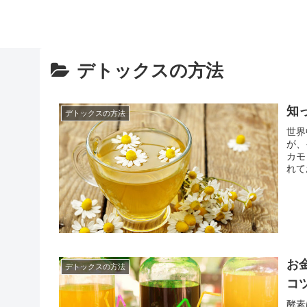
デトックスの方法
知
デトックスの方法
世界
が、
カモ
れて
まで
レ」
お
デトックスの方法
コ
酵素