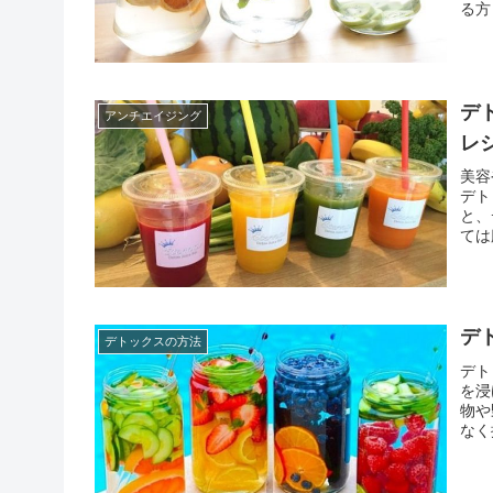
る方
徐々
し中
デ
アンチエイジング
レ
美容
デト
と、
ては
るこ
スジ
デ
デトックスの方法
デト
を浸
物や
なく
こと
しい