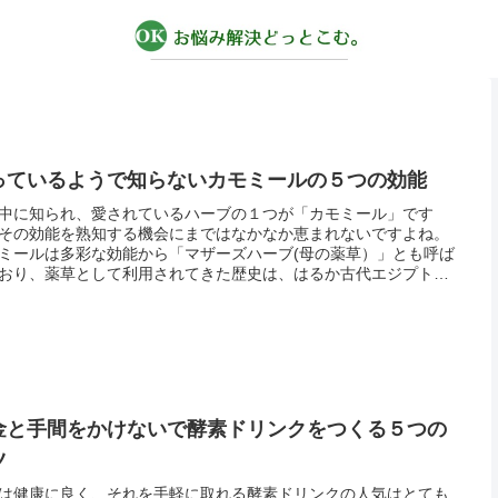
っているようで知らないカモミールの５つの効能
中に知られ、愛されているハーブの１つが「カモミール」です
その効能を熟知する機会にまではなかなか恵まれないですよね。
ミールは多彩な効能から「マザーズハーブ(母の薬草）」とも呼ば
おり、薬草として利用されてきた歴史は、はるか古代エジプトに
さかのぼります。日本に伝わってきたのは江戸時代、「カミツ
の名で親...
金と手間をかけないで酵素ドリンクをつくる５つの
ツ
は健康に良く、それを手軽に取れる酵素ドリンクの人気はとても