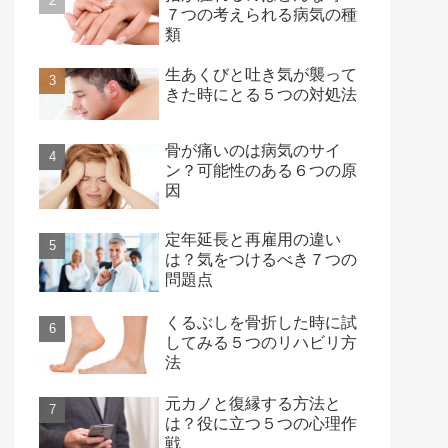
７つの考えられる病気の種
類
生あくびと吐き気が襲って
きた時にとる５つの対処法
骨が痛いのは病気のサイ
ン？可能性のある６つの原
因
定年延長と再雇用の違い
は？気をつけるべき７つの
問題点
くるぶしを骨折した時に試
してみる５つのリハビリ方
法
元カノと復縁する方法と
は？役に立つ５つの心理作
戦