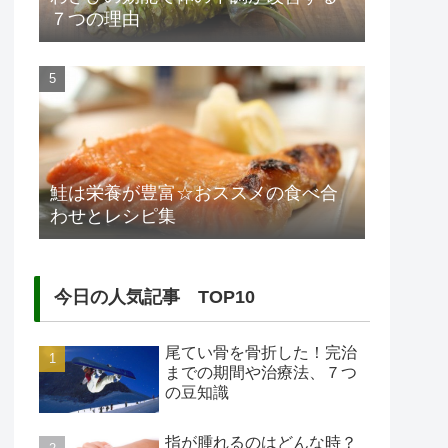
７つの理由
鮭は栄養が豊富☆おススメの食べ合
わせとレシピ集
今日の人気記事 TOP10
尾てい骨を骨折した！完治
までの期間や治療法、７つ
の豆知識
指が腫れるのはどんな時？