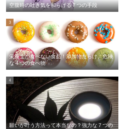
空腹時の吐き気を和らげる７つの手段
栄養士が食べない食品！添加物だらけ、危険
な４つの食べ物
願いが叶う方法って本当なの？強力な７つの