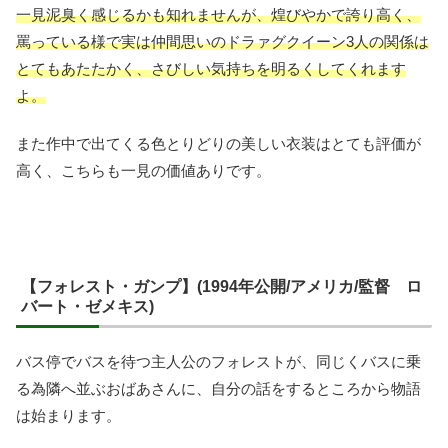
一見泥臭く感じるかも知れませんが、煌びやかで誇り高く、
罵っている様で実は仲間思いのドラァグクイーン3人の関係は
とてもあたたかく、さびしい気持ちを明るくしてくれます
よ。
また作中で出てくる色とりどりの美しい衣装はとても評価が
高く、こちらも一見の価値ありです。
【フォレスト・ガンプ】(1994年公開/アメリカ/監督 ロ
バート・ゼメキス)
バス停でバスを待つ主人公のフォレストが、同じくバスに乗
る為隣へ並ぶおばあさんに、自分の話をするところから物語
は始まります。