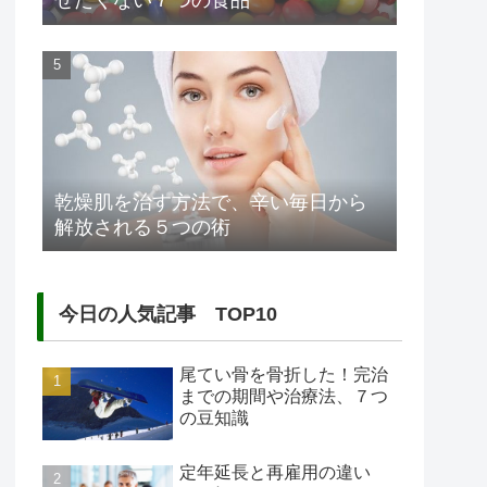
せたくない７つの食品
乾燥肌を治す方法で、辛い毎日から
解放される５つの術
今日の人気記事 TOP10
尾てい骨を骨折した！完治
までの期間や治療法、７つ
の豆知識
定年延長と再雇用の違い