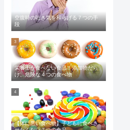
空腹時の吐き気を和らげる７つの手
段
栄養士が食べない食品！添加物だら
け、危険な４つの食べ物
【体に悪い食べ物】子どもに食べさ